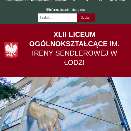
Informacja administratora
Fraza
XLII LICEUM
OGÓLNOKSZTAŁCĄCE
IM.
IRENY SENDLEROWEJ W
ŁODZI