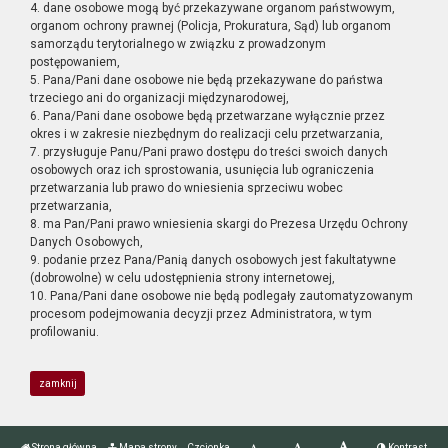
4. dane osobowe mogą być przekazywane organom państwowym,
organom ochrony prawnej (Policja, Prokuratura, Sąd) lub organom
samorządu terytorialnego w związku z prowadzonym
postępowaniem,
5. Pana/Pani dane osobowe nie będą przekazywane do państwa
trzeciego ani do organizacji międzynarodowej,
6. Pana/Pani dane osobowe będą przetwarzane wyłącznie przez
okres i w zakresie niezbędnym do realizacji celu przetwarzania,
7. przysługuje Panu/Pani prawo dostępu do treści swoich danych
osobowych oraz ich sprostowania, usunięcia lub ograniczenia
przetwarzania lub prawo do wniesienia sprzeciwu wobec
przetwarzania,
8. ma Pan/Pani prawo wniesienia skargi do Prezesa Urzędu Ochrony
Danych Osobowych,
9. podanie przez Pana/Panią danych osobowych jest fakultatywne
(dobrowolne) w celu udostępnienia strony internetowej,
10. Pana/Pani dane osobowe nie będą podlegały zautomatyzowanym
procesom podejmowania decyzji przez Administratora, w tym
profilowaniu.
zamknij
Strona główna
Mapa strony
Czcionka
Kontrast