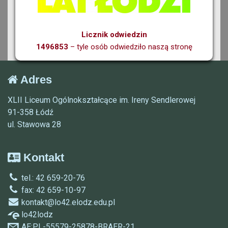
Licznik odwiedzin
1496853
– tyle osób odwiedziło naszą stronę
Adres
XLII Liceum Ogólnokształcące im. Ireny Sendlerowej
91-358 Łódź
ul. Stawowa 28
Kontakt
tel.: 42 659-20-76
fax: 42 659-10-97
kontakt@lo42.elodz.edu.pl
lo42lodz
AE:PL-55579-25878-BRAER-21