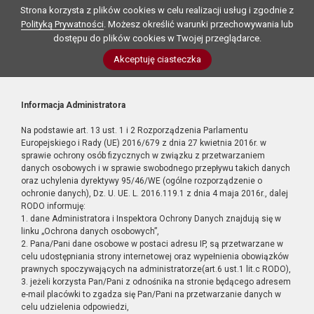
Strona korzysta z plików cookies w celu realizacji usług i zgodnie z
Polityką Prywatności
. Możesz określić warunki przechowywania lub
dostępu do plików cookies w Twojej przeglądarce.
Akceptuję ciasteczka
Informacja Administratora
Na podstawie art. 13 ust. 1 i 2 Rozporządzenia Parlamentu
Europejskiego i Rady (UE) 2016/679 z dnia 27 kwietnia 2016r. w
sprawie ochrony osób fizycznych w związku z przetwarzaniem
danych osobowych i w sprawie swobodnego przepływu takich danych
oraz uchylenia dyrektywy 95/46/WE (ogólne rozporządzenie o
ochronie danych), Dz. U. UE. L. 2016.119.1 z dnia 4 maja 2016r., dalej
RODO informuję:
1. dane Administratora i Inspektora Ochrony Danych znajdują się w
linku „Ochrona danych osobowych”,
2. Pana/Pani dane osobowe w postaci adresu IP, są przetwarzane w
celu udostępniania strony internetowej oraz wypełnienia obowiązków
prawnych spoczywających na administratorze(art.6 ust.1 lit.c RODO),
3. jeżeli korzysta Pan/Pani z odnośnika na stronie będącego adresem
e-mail placówki to zgadza się Pan/Pani na przetwarzanie danych w
celu udzielenia odpowiedzi,