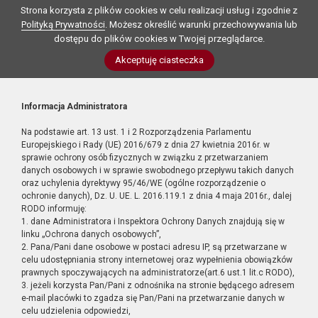
Strona korzysta z plików cookies w celu realizacji usług i zgodnie z
Polityką Prywatności
. Możesz określić warunki przechowywania lub
dostępu do plików cookies w Twojej przeglądarce.
Akceptuję ciasteczka
Informacja Administratora
Na podstawie art. 13 ust. 1 i 2 Rozporządzenia Parlamentu
Europejskiego i Rady (UE) 2016/679 z dnia 27 kwietnia 2016r. w
sprawie ochrony osób fizycznych w związku z przetwarzaniem
danych osobowych i w sprawie swobodnego przepływu takich danych
oraz uchylenia dyrektywy 95/46/WE (ogólne rozporządzenie o
ochronie danych), Dz. U. UE. L. 2016.119.1 z dnia 4 maja 2016r., dalej
RODO informuję:
1. dane Administratora i Inspektora Ochrony Danych znajdują się w
linku „Ochrona danych osobowych”,
2. Pana/Pani dane osobowe w postaci adresu IP, są przetwarzane w
celu udostępniania strony internetowej oraz wypełnienia obowiązków
prawnych spoczywających na administratorze(art.6 ust.1 lit.c RODO),
3. jeżeli korzysta Pan/Pani z odnośnika na stronie będącego adresem
e-mail placówki to zgadza się Pan/Pani na przetwarzanie danych w
celu udzielenia odpowiedzi,