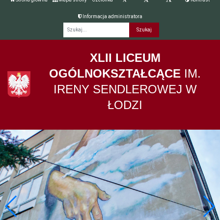
Informacja administratora
Fraza
XLII LICEUM
OGÓLNOKSZTAŁCĄCE
IM.
IRENY SENDLEROWEJ W
ŁODZI