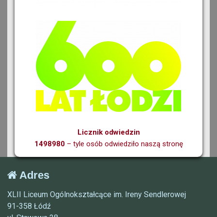
Licznik odwiedzin
1498980
– tyle osób odwiedziło naszą stronę
Adres
XLII Liceum Ogólnokształcące im. Ireny Sendlerowej
91-358 Łódź