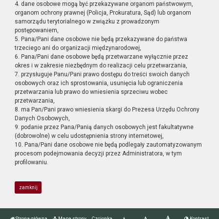
4. dane osobowe mogą być przekazywane organom państwowym,
organom ochrony prawnej (Policja, Prokuratura, Sąd) lub organom
samorządu terytorialnego w związku z prowadzonym
postępowaniem,
5. Pana/Pani dane osobowe nie będą przekazywane do państwa
trzeciego ani do organizacji międzynarodowej,
6. Pana/Pani dane osobowe będą przetwarzane wyłącznie przez
okres i w zakresie niezbędnym do realizacji celu przetwarzania,
7. przysługuje Panu/Pani prawo dostępu do treści swoich danych
osobowych oraz ich sprostowania, usunięcia lub ograniczenia
przetwarzania lub prawo do wniesienia sprzeciwu wobec
przetwarzania,
8. ma Pan/Pani prawo wniesienia skargi do Prezesa Urzędu Ochrony
Danych Osobowych,
9. podanie przez Pana/Panią danych osobowych jest fakultatywne
(dobrowolne) w celu udostępnienia strony internetowej,
10. Pana/Pani dane osobowe nie będą podlegały zautomatyzowanym
procesom podejmowania decyzji przez Administratora, w tym
profilowaniu.
zamknij
Strona główna
Mapa strony
Czcionka
Kontrast