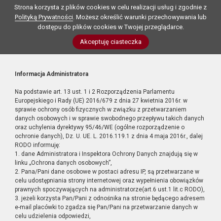
Strona korzysta z plików cookies w celu realizacji usług i zgodnie z
Polityką Prywatności
. Możesz określić warunki przechowywania lub
dostępu do plików cookies w Twojej przeglądarce.
Akceptuję ciasteczka
Informacja Administratora
Na podstawie art. 13 ust. 1 i 2 Rozporządzenia Parlamentu
Europejskiego i Rady (UE) 2016/679 z dnia 27 kwietnia 2016r. w
sprawie ochrony osób fizycznych w związku z przetwarzaniem
danych osobowych i w sprawie swobodnego przepływu takich danych
oraz uchylenia dyrektywy 95/46/WE (ogólne rozporządzenie o
ochronie danych), Dz. U. UE. L. 2016.119.1 z dnia 4 maja 2016r., dalej
RODO informuję:
1. dane Administratora i Inspektora Ochrony Danych znajdują się w
linku „Ochrona danych osobowych”,
2. Pana/Pani dane osobowe w postaci adresu IP, są przetwarzane w
celu udostępniania strony internetowej oraz wypełnienia obowiązków
prawnych spoczywających na administratorze(art.6 ust.1 lit.c RODO),
3. jeżeli korzysta Pan/Pani z odnośnika na stronie będącego adresem
e-mail placówki to zgadza się Pan/Pani na przetwarzanie danych w
celu udzielenia odpowiedzi,