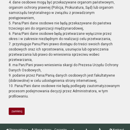
4. dane osobowe mogą być przekazywane organom państwowym,
organom ochrony prawnej (Policja, Prokuratura, Sąd) lub organom
samorządu terytorialnego w związku z prowadzonym
postępowaniem,
5. Pana/Pani dane osobowe nie będą przekazywane do państwa
trzeciego ani do organizacji międzynarodowej,
6. Pana/Pani dane osobowe będą przetwarzane wyłącznie przez
okres i w zakresie niezbędnym do realizacji celu przetwarzania,
7. przysługuje Panu/Pani prawo dostępu do treści swoich danych
osobowych oraz ich sprostowania, usunięcia lub ograniczenia
przetwarzania lub prawo do wniesienia sprzeciwu wobec
przetwarzania,
8. ma Pan/Pani prawo wniesienia skargi do Prezesa Urzędu Ochrony
Danych Osobowych,
9. podanie przez Pana/Panią danych osobowych jest fakultatywne
(dobrowolne) w celu udostępnienia strony internetowej,
10. Pana/Pani dane osobowe nie będą podlegały zautomatyzowanym
procesom podejmowania decyzji przez Administratora, w tym
profilowaniu.
zamknij
Strona główna
Mapa strony
Czcionka
Kontrast