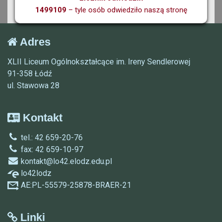
1499109
– tyle osób odwiedziło naszą stronę
Adres
XLII Liceum Ogólnokształcące im. Ireny Sendlerowej
91-358 Łódź
ul. Stawowa 28
Kontakt
tel.: 42 659-20-76
fax: 42 659-10-97
kontakt@lo42.elodz.edu.pl
lo42lodz
AE:PL-55579-25878-BRAER-21
Linki