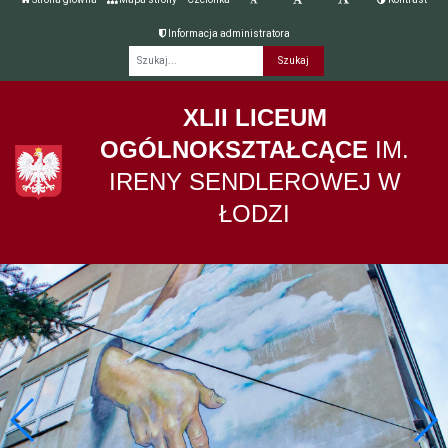
Informacja administratora
Fraza
XLII LICEUM
OGÓLNOKSZTAŁCĄCE
IM.
IRENY SENDLEROWEJ W
ŁODZI