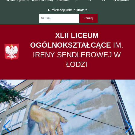
Informacja administratora
Fraza
XLII LICEUM
OGÓLNOKSZTAŁCĄCE
IM.
IRENY SENDLEROWEJ W
ŁODZI