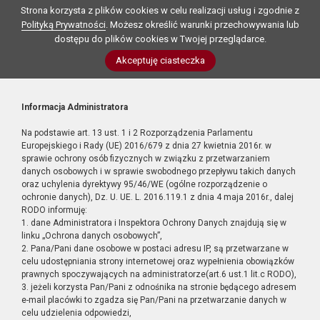
Strona korzysta z plików cookies w celu realizacji usług i zgodnie z
Polityką Prywatności
. Możesz określić warunki przechowywania lub
dostępu do plików cookies w Twojej przeglądarce.
Akceptuję ciasteczka
Informacja Administratora
Na podstawie art. 13 ust. 1 i 2 Rozporządzenia Parlamentu
Europejskiego i Rady (UE) 2016/679 z dnia 27 kwietnia 2016r. w
sprawie ochrony osób fizycznych w związku z przetwarzaniem
danych osobowych i w sprawie swobodnego przepływu takich danych
oraz uchylenia dyrektywy 95/46/WE (ogólne rozporządzenie o
ochronie danych), Dz. U. UE. L. 2016.119.1 z dnia 4 maja 2016r., dalej
RODO informuję:
1. dane Administratora i Inspektora Ochrony Danych znajdują się w
linku „Ochrona danych osobowych”,
2. Pana/Pani dane osobowe w postaci adresu IP, są przetwarzane w
celu udostępniania strony internetowej oraz wypełnienia obowiązków
prawnych spoczywających na administratorze(art.6 ust.1 lit.c RODO),
3. jeżeli korzysta Pan/Pani z odnośnika na stronie będącego adresem
e-mail placówki to zgadza się Pan/Pani na przetwarzanie danych w
celu udzielenia odpowiedzi,