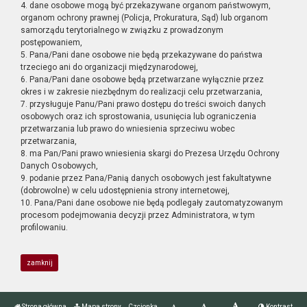
4. dane osobowe mogą być przekazywane organom państwowym,
organom ochrony prawnej (Policja, Prokuratura, Sąd) lub organom
samorządu terytorialnego w związku z prowadzonym
postępowaniem,
5. Pana/Pani dane osobowe nie będą przekazywane do państwa
trzeciego ani do organizacji międzynarodowej,
6. Pana/Pani dane osobowe będą przetwarzane wyłącznie przez
okres i w zakresie niezbędnym do realizacji celu przetwarzania,
7. przysługuje Panu/Pani prawo dostępu do treści swoich danych
osobowych oraz ich sprostowania, usunięcia lub ograniczenia
przetwarzania lub prawo do wniesienia sprzeciwu wobec
przetwarzania,
8. ma Pan/Pani prawo wniesienia skargi do Prezesa Urzędu Ochrony
Danych Osobowych,
9. podanie przez Pana/Panią danych osobowych jest fakultatywne
(dobrowolne) w celu udostępnienia strony internetowej,
10. Pana/Pani dane osobowe nie będą podlegały zautomatyzowanym
procesom podejmowania decyzji przez Administratora, w tym
profilowaniu.
zamknij
Strona główna
Mapa strony
Czcionka
Kontrast