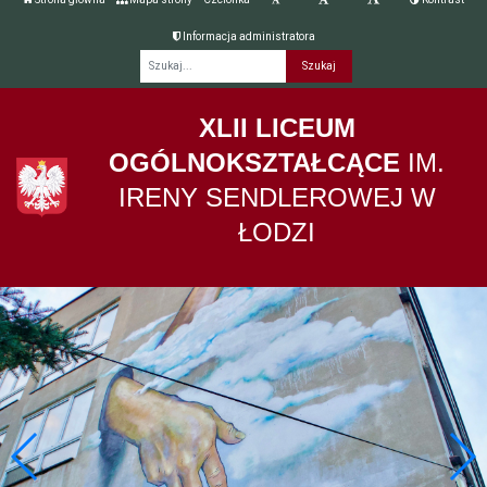
Informacja administratora
Fraza
XLII LICEUM
OGÓLNOKSZTAŁCĄCE
IM.
IRENY SENDLEROWEJ W
ŁODZI