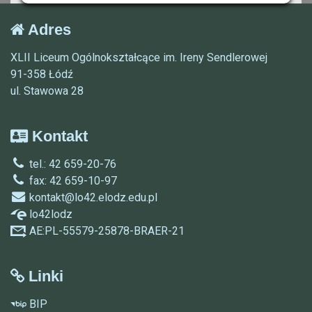
Adres
XLII Liceum Ogólnokształcące im. Ireny Sendlerowej
91-358 Łódź
ul. Stawowa 28
Kontakt
tel.: 42 659-20-76
fax: 42 659-10-97
kontakt@lo42.elodz.edu.pl
lo42lodz
AE:PL-55579-25878-BRAER-21
Linki
BIP