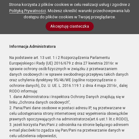
Strona korzysta z plików cookies w celu realizacji usług i zgodnie z
Polityką Prywatności
. Możesz określić warunki przechowywania lub
dostępu do plików cookies w Twojej przeglądarce.
Akceptuję ciasteczka
Informacja Administratora
Na podstawie art. 13 ust. 1 i 2 Rozporządzenia Parlamentu
Europejskiego i Rady (UE) 2016/679 z dnia 27 kwietnia 2016r. w
sprawie ochrony osób fizycznych w związku z przetwarzaniem
danych osobowych i w sprawie swobodnego przepływu takich danych
oraz uchylenia dyrektywy 95/46/WE (ogólne rozporządzenie o
ochronie danych), Dz. U. UE. L. 2016.119.1 z dnia 4 maja 2016r., dalej
RODO informuję:
1. dane Administratora i Inspektora Ochrony Danych znajdują się w
linku „Ochrona danych osobowych”,
2. Pana/Pani dane osobowe w postaci adresu IP, są przetwarzane w
celu udostępniania strony internetowej oraz wypełnienia obowiązków
prawnych spoczywających na administratorze(art.6 ust.1 lit.c RODO),
3. jeżeli korzysta Pan/Pani z odnośnika na stronie będącego adresem
e-mail placówki to zgadza się Pan/Pani na przetwarzanie danych w
celu udzielenia odpowiedzi,