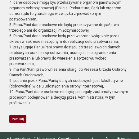
4. dane osobowe mogą być przekazywane organom państwowym,
organom ochrony prawnej (Policja, Prokuratura, Sąd) lub organom
samorządu terytorialnego w związku z prowadzonym
postępowaniem,
5. Pana/Pani dane osobowe nie będą przekazywane do państwa
trzeciego ani do organizacji międzynarodowej,
6. Pana/Pani dane osobowe będą przetwarzane wyłącznie przez
okres i w zakresie niezbędnym do realizacji celu przetwarzania,
7. przysługuje Panu/Pani prawo dostępu do treści swoich danych
osobowych oraz ich sprostowania, usunięcia lub ograniczenia
przetwarzania lub prawo do wniesienia sprzeciwu wobec
przetwarzania,
8. ma Pan/Pani prawo wniesienia skargi do Prezesa Urzędu Ochrony
Danych Osobowych,
9. podanie przez Pana/Panią danych osobowych jest fakultatywne
(dobrowolne) w celu udostępnienia strony internetowej,
10. Pana/Pani dane osobowe nie będą podlegały zautomatyzowanym
procesom podejmowania decyzji przez Administratora, w tym
profilowaniu.
zamknij
Strona główna
Mapa strony
Czcionka
Kontrast