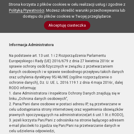
Strona korzysta z plików cookies w celu realizacji usług i zgodnie z
Polityką Prywatności
. Możesz określić warunki przechowywania lub
dostępu do plików cookies w Twojej przeglądarce.
Akceptuję ciasteczka
Informacja Administratora
Na podstawie art. 13 ust. 1 i 2 Rozporządzenia Parlamentu
Europejskiego i Rady (UE) 2016/679 z dnia 27 kwietnia 2016r. w
sprawie ochrony osób fizycznych w związku z przetwarzaniem
danych osobowych i w sprawie swobodnego przepływu takich danych
oraz uchylenia dyrektywy 95/46/WE (ogólne rozporządzenie o
ochronie danych), Dz. U. UE. L. 2016.119.1 z dnia 4 maja 2016r., dalej
RODO informuję:
1. dane Administratora i Inspektora Ochrony Danych znajdują się w
linku „Ochrona danych osobowych”,
2. Pana/Pani dane osobowe w postaci adresu IP, są przetwarzane w
celu udostępniania strony internetowej oraz wypełnienia obowiązków
prawnych spoczywających na administratorze(art.6 ust.1 lit.c RODO),
3. jeżeli korzysta Pan/Pani z odnośnika na stronie będącego adresem
e-mail placówki to zgadza się Pan/Pani na przetwarzanie danych w
celu udzielenia odpowiedzi,