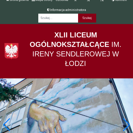
Informacja administratora
Fraza
XLII LICEUM
OGÓLNOKSZTAŁCĄCE
IM.
IRENY SENDLEROWEJ W
ŁODZI