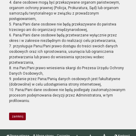
4. dane osobowe mogą być przekazywane organom państwowym,
organom ochrony prawnej (Policja, Prokuratura, Sąd) lub organom
samorządu terytorialnego w związku z prowadzonym
postępowaniem,
5. Pana/Pani dane osobowe nie będą przekazywane do państwa
trzeciego ani do organizacji międzynarodowej,
6. Pana/Pani dane osobowe będą przetwarzane wyłącznie przez
okres i w zakresie niezbędnym do realizacji celu przetwarzania,
7. przysługuje Panu/Pani prawo dostępu do treści swoich danych
osobowych oraz ich sprostowania, usunięcia lub ograniczenia
przetwarzania lub prawo do wniesienia sprzeciwu wobec
przetwarzania,
8. ma Pan/Pani prawo wniesienia skargi do Prezesa Urzędu Ochrony
Danych Osobowych,
9. podanie przez Pana/Panią danych osobowych jest fakultatywne
(dobrowolne) w celu udostępnienia strony internetowej,
10. Pana/Pani dane osobowe nie będą podlegały zautomatyzowanym
procesom podejmowania decyzji przez Administratora, w tym
profilowaniu.
zamknij
Strona główna
Mapa strony
Czcionka
Kontrast