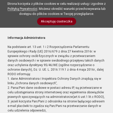
Strona korzysta z plików cookies w celu realizacji usług i zgodnie z
Polityką Prywatności
. Możesz określić warunki przechowywania lub
dostępu do plików cookies w Twojej przeglądarce.
Akceptuję ciasteczka
Informacja Administratora
Na podstawie art. 13 ust. 1 i 2 Rozporządzenia Parlamentu
Europejskiego i Rady (UE) 2016/679 z dnia 27 kwietnia 2016r. w
sprawie ochrony osób fizycznych w związku z przetwarzaniem
danych osobowych i w sprawie swobodnego przepływu takich danych
oraz uchylenia dyrektywy 95/46/WE (ogólne rozporządzenie o
ochronie danych), Dz. U. UE. L. 2016.119.1 z dnia 4 maja 2016r., dalej
RODO informuję:
1. dane Administratora i Inspektora Ochrony Danych znajdują się w
linku „Ochrona danych osobowych”,
2. Pana/Pani dane osobowe w postaci adresu IP, są przetwarzane w
celu udostępniania strony internetowej oraz wypełnienia obowiązków
prawnych spoczywających na administratorze(art.6 ust.1 lit.c RODO),
3. jeżeli korzysta Pan/Pani z odnośnika na stronie będącego adresem
e-mail placówki to zgadza się Pan/Pani na przetwarzanie danych w
celu udzielenia odpowiedzi,