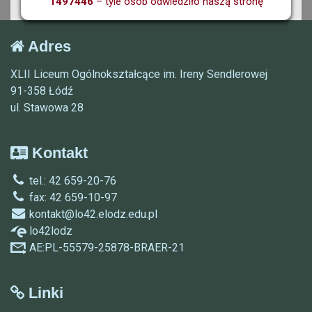
1497446
– tyle osób odwiedziło naszą stronę
Adres
XLII Liceum Ogólnokształcące im. Ireny Sendlerowej
91-358 Łódź
ul. Stawowa 28
Kontakt
tel.: 42 659-20-76
fax: 42 659-10-97
kontakt@lo42.elodz.edu.pl
lo42lodz
AE:PL-55579-25878-BRAER-21
Linki