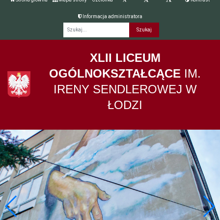
Informacja administratora
Fraza
XLII LICEUM
OGÓLNOKSZTAŁCĄCE
IM.
IRENY SENDLEROWEJ W
ŁODZI