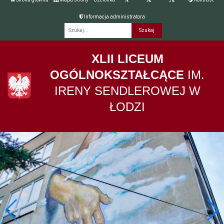
Informacja administratora
Fraza
XLII LICEUM
OGÓLNOKSZTAŁCĄCE
IM.
IRENY SENDLEROWEJ W
ŁODZI