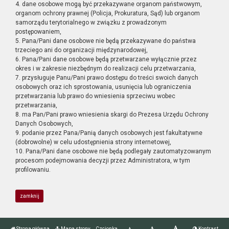
4. dane osobowe mogą być przekazywane organom państwowym,
organom ochrony prawnej (Policja, Prokuratura, Sąd) lub organom
samorządu terytorialnego w związku z prowadzonym
postępowaniem,
5. Pana/Pani dane osobowe nie będą przekazywane do państwa
trzeciego ani do organizacji międzynarodowej,
6. Pana/Pani dane osobowe będą przetwarzane wyłącznie przez
okres i w zakresie niezbędnym do realizacji celu przetwarzania,
7. przysługuje Panu/Pani prawo dostępu do treści swoich danych
osobowych oraz ich sprostowania, usunięcia lub ograniczenia
przetwarzania lub prawo do wniesienia sprzeciwu wobec
przetwarzania,
8. ma Pan/Pani prawo wniesienia skargi do Prezesa Urzędu Ochrony
Danych Osobowych,
9. podanie przez Pana/Panią danych osobowych jest fakultatywne
(dobrowolne) w celu udostępnienia strony internetowej,
10. Pana/Pani dane osobowe nie będą podlegały zautomatyzowanym
procesom podejmowania decyzji przez Administratora, w tym
profilowaniu.
zamknij
Strona główna
Mapa strony
Czcionka
Kontrast