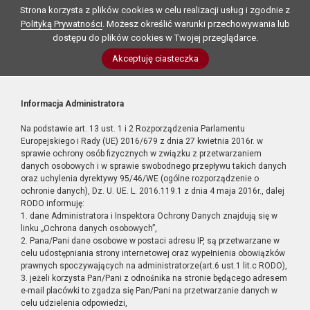
Strona korzysta z plików cookies w celu realizacji usług i zgodnie z
Polityką Prywatności
. Możesz określić warunki przechowywania lub
dostępu do plików cookies w Twojej przeglądarce.
Akceptuję ciasteczka
Informacja Administratora
Na podstawie art. 13 ust. 1 i 2 Rozporządzenia Parlamentu
Europejskiego i Rady (UE) 2016/679 z dnia 27 kwietnia 2016r. w
sprawie ochrony osób fizycznych w związku z przetwarzaniem
danych osobowych i w sprawie swobodnego przepływu takich danych
oraz uchylenia dyrektywy 95/46/WE (ogólne rozporządzenie o
ochronie danych), Dz. U. UE. L. 2016.119.1 z dnia 4 maja 2016r., dalej
RODO informuję:
1. dane Administratora i Inspektora Ochrony Danych znajdują się w
linku „Ochrona danych osobowych”,
2. Pana/Pani dane osobowe w postaci adresu IP, są przetwarzane w
celu udostępniania strony internetowej oraz wypełnienia obowiązków
prawnych spoczywających na administratorze(art.6 ust.1 lit.c RODO),
3. jeżeli korzysta Pan/Pani z odnośnika na stronie będącego adresem
e-mail placówki to zgadza się Pan/Pani na przetwarzanie danych w
celu udzielenia odpowiedzi,