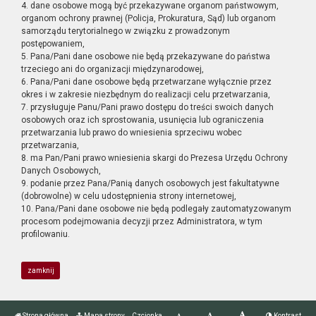
4. dane osobowe mogą być przekazywane organom państwowym,
organom ochrony prawnej (Policja, Prokuratura, Sąd) lub organom
samorządu terytorialnego w związku z prowadzonym
postępowaniem,
5. Pana/Pani dane osobowe nie będą przekazywane do państwa
trzeciego ani do organizacji międzynarodowej,
6. Pana/Pani dane osobowe będą przetwarzane wyłącznie przez
okres i w zakresie niezbędnym do realizacji celu przetwarzania,
7. przysługuje Panu/Pani prawo dostępu do treści swoich danych
osobowych oraz ich sprostowania, usunięcia lub ograniczenia
przetwarzania lub prawo do wniesienia sprzeciwu wobec
przetwarzania,
8. ma Pan/Pani prawo wniesienia skargi do Prezesa Urzędu Ochrony
Danych Osobowych,
9. podanie przez Pana/Panią danych osobowych jest fakultatywne
(dobrowolne) w celu udostępnienia strony internetowej,
10. Pana/Pani dane osobowe nie będą podlegały zautomatyzowanym
procesom podejmowania decyzji przez Administratora, w tym
profilowaniu.
zamknij
Strona główna
Mapa strony
Czcionka
Kontrast