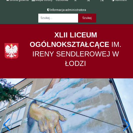
Informacja administratora
Fraza
XLII LICEUM
OGÓLNOKSZTAŁCĄCE
IM.
IRENY SENDLEROWEJ W
ŁODZI