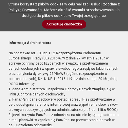
Strona korzysta z plików cookies w celu realizacji usług i zgodnie z
Polityką Prywatności
. Możesz określić warunki przechowywania lub
dostępu do plików cookies w Twojej przeglądarce.
Akceptuję ciasteczka
Informacja Administratora
Na podstawie art. 13 ust. 1 i 2 Rozporządzenia Parlamentu
Europejskiego i Rady (UE) 2016/679 z dnia 27 kwietnia 2016r. w
sprawie ochrony osób fizycznych w związku z przetwarzaniem
danych osobowych i w sprawie swobodnego przepływu takich danych
oraz uchylenia dyrektywy 95/46/WE (ogólne rozporządzenie o
ochronie danych), Dz. U. UE. L. 2016.119.1 z dnia 4 maja 2016r., dalej
RODO informuję:
1. dane Administratora i Inspektora Ochrony Danych znajdują się w
linku „Ochrona danych osobowych”,
2. Pana/Pani dane osobowe w postaci adresu IP, są przetwarzane w
celu udostępniania strony internetowej oraz wypełnienia obowiązków
prawnych spoczywających na administratorze(art.6 ust.1 lit.c RODO),
3. jeżeli korzysta Pan/Pani z odnośnika na stronie będącego adresem
e-mail placówki to zgadza się Pan/Pani na przetwarzanie danych w
celu udzielenia odpowiedzi,