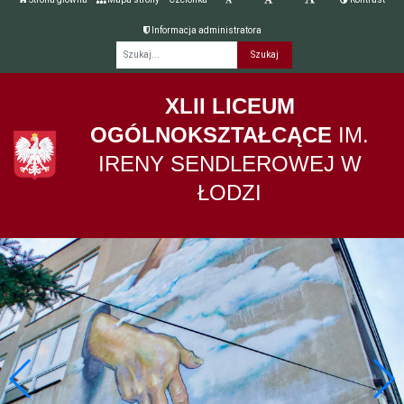
Informacja administratora
Fraza
XLII LICEUM
OGÓLNOKSZTAŁCĄCE
IM.
IRENY SENDLEROWEJ W
ŁODZI