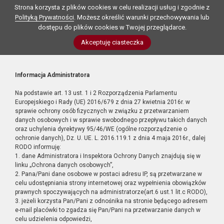
Strona korzysta z plików cookies w celu realizacji usług i zgodnie z
Polityką Prywatności
. Możesz określić warunki przechowywania lub
dostępu do plików cookies w Twojej przeglądarce.
Akceptuję ciasteczka
Informacja Administratora
Na podstawie art. 13 ust. 1 i 2 Rozporządzenia Parlamentu
Europejskiego i Rady (UE) 2016/679 z dnia 27 kwietnia 2016r. w
sprawie ochrony osób fizycznych w związku z przetwarzaniem
danych osobowych i w sprawie swobodnego przepływu takich danych
oraz uchylenia dyrektywy 95/46/WE (ogólne rozporządzenie o
ochronie danych), Dz. U. UE. L. 2016.119.1 z dnia 4 maja 2016r., dalej
RODO informuję:
1. dane Administratora i Inspektora Ochrony Danych znajdują się w
linku „Ochrona danych osobowych”,
2. Pana/Pani dane osobowe w postaci adresu IP, są przetwarzane w
celu udostępniania strony internetowej oraz wypełnienia obowiązków
prawnych spoczywających na administratorze(art.6 ust.1 lit.c RODO),
3. jeżeli korzysta Pan/Pani z odnośnika na stronie będącego adresem
e-mail placówki to zgadza się Pan/Pani na przetwarzanie danych w
celu udzielenia odpowiedzi,