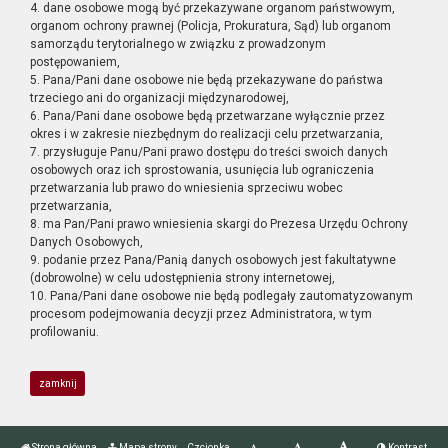
4. dane osobowe mogą być przekazywane organom państwowym,
organom ochrony prawnej (Policja, Prokuratura, Sąd) lub organom
samorządu terytorialnego w związku z prowadzonym
postępowaniem,
5. Pana/Pani dane osobowe nie będą przekazywane do państwa
trzeciego ani do organizacji międzynarodowej,
6. Pana/Pani dane osobowe będą przetwarzane wyłącznie przez
okres i w zakresie niezbędnym do realizacji celu przetwarzania,
7. przysługuje Panu/Pani prawo dostępu do treści swoich danych
osobowych oraz ich sprostowania, usunięcia lub ograniczenia
przetwarzania lub prawo do wniesienia sprzeciwu wobec
przetwarzania,
8. ma Pan/Pani prawo wniesienia skargi do Prezesa Urzędu Ochrony
Danych Osobowych,
9. podanie przez Pana/Panią danych osobowych jest fakultatywne
(dobrowolne) w celu udostępnienia strony internetowej,
10. Pana/Pani dane osobowe nie będą podlegały zautomatyzowanym
procesom podejmowania decyzji przez Administratora, w tym
profilowaniu.
zamknij
Strona główna
Mapa strony
Czcionka
Kontrast