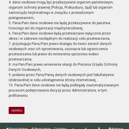
4. dane osobowe mogą być przekazywane organom państwowym,
organom ochrony prawnej (Policja, Prokuratura, Sąd) lub organom
samorządu terytorialnego w związku z prowadzonym
postępowaniem,
5. Pana/Pani dane osobowe nie będą przekazywane do państwa
trzeciego ani do organizacji międzynarodowej,
6. Pana/Pani dane osobowe będą przetwarzane wyłącznie przez
okres i w zakresie niezbędnym do realizacji celu przetwarzania,
7. przysługuje Panu/Pani prawo dostępu do treści swoich danych
osobowych oraz ich sprostowania, usunięcia lub ograniczenia
przetwarzania lub prawo do wniesienia sprzeciwu wobec
przetwarzania,
8. ma Pan/Pani prawo wniesienia skargi do Prezesa Urzędu Ochrony
Danych Osobowych,
9. podanie przez Pana/Panią danych osobowych jest fakultatywne
(dobrowolne) w celu udostępnienia strony internetowej,
10. Pana/Pani dane osobowe nie będą podlegały zautomatyzowanym
procesom podejmowania decyzji przez Administratora, w tym
profilowaniu.
zamknij
Strona główna
Mapa strony
Czcionka
Kontrast