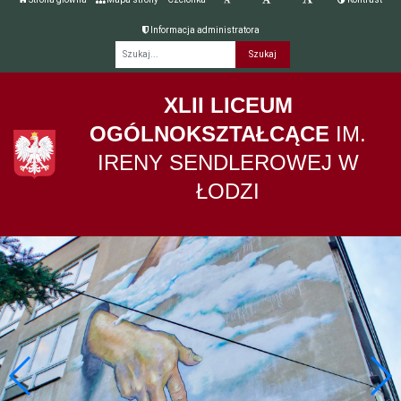
Informacja administratora
Fraza
XLII LICEUM
OGÓLNOKSZTAŁCĄCE
IM.
IRENY SENDLEROWEJ W
ŁODZI