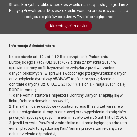
Strona korzysta z plików cookies w celu realizacji usług i zgodnie z
Polityką Prywatności
. Możesz określić warunki przechowywania lub
dostępu do plików cookies w Twojej przeglądarce.
Akceptuję ciasteczka
Informacja Administratora
Na podstawie art. 13 ust. 1 i 2 Rozporządzenia Parlamentu
Europejskiego i Rady (UE) 2016/679 z dnia 27 kwietnia 2016r. w
sprawie ochrony osób fizycznych w związku z przetwarzaniem
danych osobowych i w sprawie swobodnego przepływu takich danych
oraz uchylenia dyrektywy 95/46/WE (ogólne rozporządzenie o
ochronie danych), Dz. U. UE. L. 2016.119.1 z dnia 4 maja 2016r., dalej
RODO informuję:
1. dane Administratora i Inspektora Ochrony Danych znajdują się w
linku „Ochrona danych osobowych”,
2. Pana/Pani dane osobowe w postaci adresu IP, są przetwarzane w
celu udostępniania strony internetowej oraz wypełnienia obowiązków
prawnych spoczywających na administratorze(art.6 ust.1 lit.c RODO),
3. jeżeli korzysta Pan/Pani z odnośnika na stronie będącego adresem
e-mail placówki to zgadza się Pan/Pani na przetwarzanie danych w
celu udzielenia odpowiedzi,