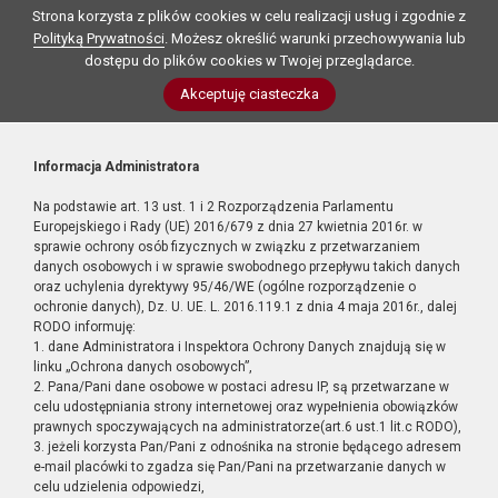
Strona korzysta z plików cookies w celu realizacji usług i zgodnie z
Polityką Prywatności
. Możesz określić warunki przechowywania lub
dostępu do plików cookies w Twojej przeglądarce.
Akceptuję ciasteczka
Informacja Administratora
Na podstawie art. 13 ust. 1 i 2 Rozporządzenia Parlamentu
Europejskiego i Rady (UE) 2016/679 z dnia 27 kwietnia 2016r. w
sprawie ochrony osób fizycznych w związku z przetwarzaniem
danych osobowych i w sprawie swobodnego przepływu takich danych
oraz uchylenia dyrektywy 95/46/WE (ogólne rozporządzenie o
ochronie danych), Dz. U. UE. L. 2016.119.1 z dnia 4 maja 2016r., dalej
RODO informuję:
1. dane Administratora i Inspektora Ochrony Danych znajdują się w
linku „Ochrona danych osobowych”,
2. Pana/Pani dane osobowe w postaci adresu IP, są przetwarzane w
celu udostępniania strony internetowej oraz wypełnienia obowiązków
prawnych spoczywających na administratorze(art.6 ust.1 lit.c RODO),
3. jeżeli korzysta Pan/Pani z odnośnika na stronie będącego adresem
e-mail placówki to zgadza się Pan/Pani na przetwarzanie danych w
celu udzielenia odpowiedzi,