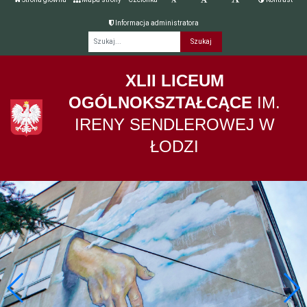
Informacja administratora
Fraza
XLII LICEUM
OGÓLNOKSZTAŁCĄCE
IM.
IRENY SENDLEROWEJ W
ŁODZI