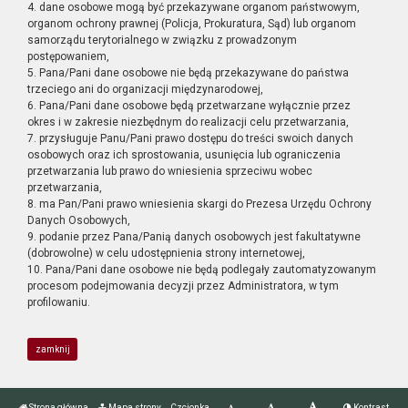
4. dane osobowe mogą być przekazywane organom państwowym,
organom ochrony prawnej (Policja, Prokuratura, Sąd) lub organom
samorządu terytorialnego w związku z prowadzonym
postępowaniem,
5. Pana/Pani dane osobowe nie będą przekazywane do państwa
trzeciego ani do organizacji międzynarodowej,
6. Pana/Pani dane osobowe będą przetwarzane wyłącznie przez
okres i w zakresie niezbędnym do realizacji celu przetwarzania,
7. przysługuje Panu/Pani prawo dostępu do treści swoich danych
osobowych oraz ich sprostowania, usunięcia lub ograniczenia
przetwarzania lub prawo do wniesienia sprzeciwu wobec
przetwarzania,
8. ma Pan/Pani prawo wniesienia skargi do Prezesa Urzędu Ochrony
Danych Osobowych,
9. podanie przez Pana/Panią danych osobowych jest fakultatywne
(dobrowolne) w celu udostępnienia strony internetowej,
10. Pana/Pani dane osobowe nie będą podlegały zautomatyzowanym
procesom podejmowania decyzji przez Administratora, w tym
profilowaniu.
zamknij
Strona główna
Mapa strony
Czcionka
Kontrast