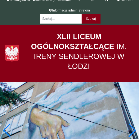
Informacja administratora
Fraza
XLII LICEUM
OGÓLNOKSZTAŁCĄCE
IM.
IRENY SENDLEROWEJ W
ŁODZI