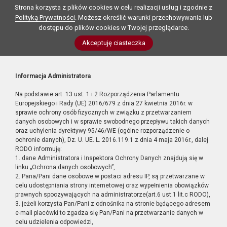
Strona korzysta z plików cookies w celu realizacji usług i zgodnie z
Polityką Prywatności
. Możesz określić warunki przechowywania lub
dostępu do plików cookies w Twojej przeglądarce.
Akceptuję ciasteczka
Informacja Administratora
Na podstawie art. 13 ust. 1 i 2 Rozporządzenia Parlamentu
Europejskiego i Rady (UE) 2016/679 z dnia 27 kwietnia 2016r. w
sprawie ochrony osób fizycznych w związku z przetwarzaniem
danych osobowych i w sprawie swobodnego przepływu takich danych
oraz uchylenia dyrektywy 95/46/WE (ogólne rozporządzenie o
ochronie danych), Dz. U. UE. L. 2016.119.1 z dnia 4 maja 2016r., dalej
RODO informuję:
1. dane Administratora i Inspektora Ochrony Danych znajdują się w
linku „Ochrona danych osobowych”,
2. Pana/Pani dane osobowe w postaci adresu IP, są przetwarzane w
celu udostępniania strony internetowej oraz wypełnienia obowiązków
prawnych spoczywających na administratorze(art.6 ust.1 lit.c RODO),
3. jeżeli korzysta Pan/Pani z odnośnika na stronie będącego adresem
e-mail placówki to zgadza się Pan/Pani na przetwarzanie danych w
celu udzielenia odpowiedzi,