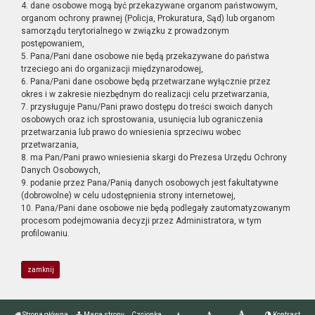
4. dane osobowe mogą być przekazywane organom państwowym,
organom ochrony prawnej (Policja, Prokuratura, Sąd) lub organom
samorządu terytorialnego w związku z prowadzonym
postępowaniem,
5. Pana/Pani dane osobowe nie będą przekazywane do państwa
trzeciego ani do organizacji międzynarodowej,
6. Pana/Pani dane osobowe będą przetwarzane wyłącznie przez
okres i w zakresie niezbędnym do realizacji celu przetwarzania,
7. przysługuje Panu/Pani prawo dostępu do treści swoich danych
osobowych oraz ich sprostowania, usunięcia lub ograniczenia
przetwarzania lub prawo do wniesienia sprzeciwu wobec
przetwarzania,
8. ma Pan/Pani prawo wniesienia skargi do Prezesa Urzędu Ochrony
Danych Osobowych,
9. podanie przez Pana/Panią danych osobowych jest fakultatywne
(dobrowolne) w celu udostępnienia strony internetowej,
10. Pana/Pani dane osobowe nie będą podlegały zautomatyzowanym
procesom podejmowania decyzji przez Administratora, w tym
profilowaniu.
zamknij
Strona główna
Mapa strony
Czcionka
Kontrast