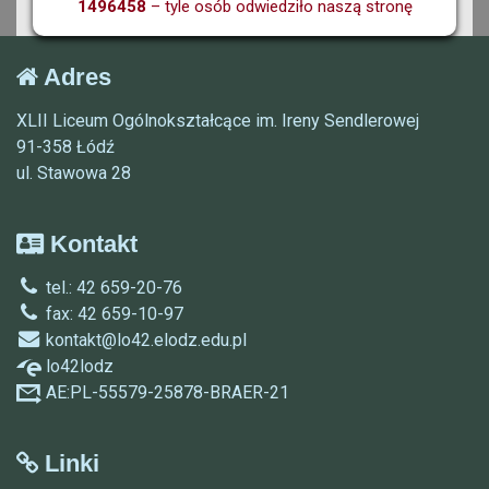
1496458
– tyle osób odwiedziło naszą stronę
Adres
XLII Liceum Ogólnokształcące im. Ireny Sendlerowej
91-358 Łódź
ul. Stawowa 28
Kontakt
tel.: 42 659-20-76
fax: 42 659-10-97
kontakt@lo42.elodz.edu.pl
lo42lodz
AE:PL-55579-25878-BRAER-21
Linki