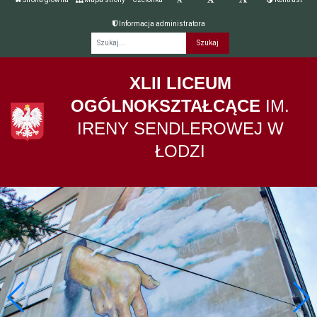
Informacja administratora
Fraza
XLII LICEUM
OGÓLNOKSZTAŁCĄCE
IM.
IRENY SENDLEROWEJ W
ŁODZI