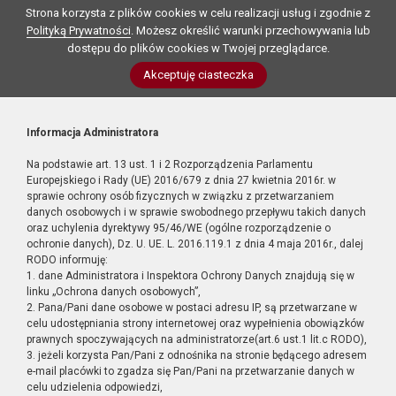
Strona korzysta z plików cookies w celu realizacji usług i zgodnie z
Polityką Prywatności
. Możesz określić warunki przechowywania lub
dostępu do plików cookies w Twojej przeglądarce.
Akceptuję ciasteczka
Informacja Administratora
Na podstawie art. 13 ust. 1 i 2 Rozporządzenia Parlamentu
Europejskiego i Rady (UE) 2016/679 z dnia 27 kwietnia 2016r. w
sprawie ochrony osób fizycznych w związku z przetwarzaniem
danych osobowych i w sprawie swobodnego przepływu takich danych
oraz uchylenia dyrektywy 95/46/WE (ogólne rozporządzenie o
ochronie danych), Dz. U. UE. L. 2016.119.1 z dnia 4 maja 2016r., dalej
RODO informuję:
1. dane Administratora i Inspektora Ochrony Danych znajdują się w
linku „Ochrona danych osobowych”,
2. Pana/Pani dane osobowe w postaci adresu IP, są przetwarzane w
celu udostępniania strony internetowej oraz wypełnienia obowiązków
prawnych spoczywających na administratorze(art.6 ust.1 lit.c RODO),
3. jeżeli korzysta Pan/Pani z odnośnika na stronie będącego adresem
e-mail placówki to zgadza się Pan/Pani na przetwarzanie danych w
celu udzielenia odpowiedzi,