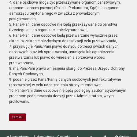
4. dane osobowe mogą być przekazywane organom państwowym,
organom ochrony prawnej (Policja, Prokuratura, Sąd) lub organom
samorządu terytorialnego w związku z prowadzonym
postępowaniem,
5. Pana/Pani dane osobowe nie będą przekazywane do państwa
trzeciego ani do organizacji międzynarodowej,
6. Pana/Pani dane osobowe będą przetwarzane wyłącznie przez
okres i w zakresie niezbędnym do realizacji celu przetwarzania,
7. przysługuje Panu/Pani prawo dostępu do treści swoich danych
osobowych oraz ich sprostowania, usunięcia lub ograniczenia
przetwarzania lub prawo do wniesienia sprzeciwu wobec
przetwarzania,
8. ma Pan/Pani prawo wniesienia skargi do Prezesa Urzędu Ochrony
Danych Osobowych,
9. podanie przez Pana/Panią danych osobowych jest fakultatywne
(dobrowolne) w celu udostępnienia strony internetowej,
10. Pana/Pani dane osobowe nie będą podlegały zautomatyzowanym
procesom podejmowania decyzji przez Administratora, w tym
profilowaniu.
zamknij
Strona główna
Mapa strony
Czcionka
Kontrast