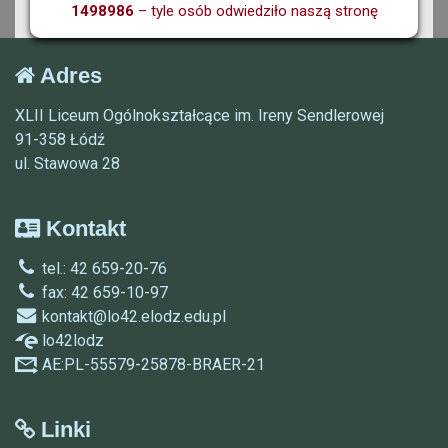
1498986
– tyle osób odwiedziło naszą stronę
Adres
XLII Liceum Ogólnokształcące im. Ireny Sendlerowej
91-358 Łódź
ul. Stawowa 28
Kontakt
tel.: 42 659-20-76
fax: 42 659-10-97
kontakt@lo42.elodz.edu.pl
lo42lodz
AE:PL-55579-25878-BRAER-21
Linki