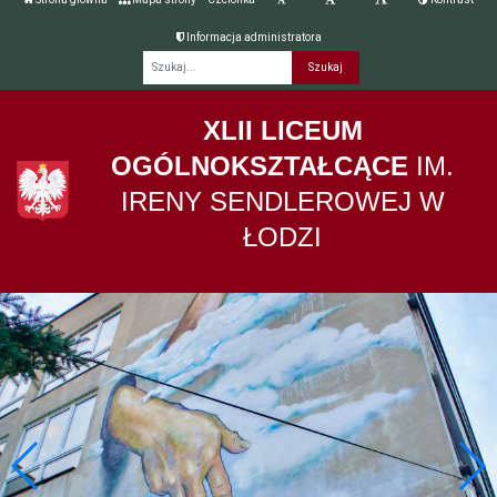
Informacja administratora
Fraza
XLII LICEUM
OGÓLNOKSZTAŁCĄCE
IM.
IRENY SENDLEROWEJ W
ŁODZI