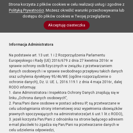
Strona korzysta z plików cookies w celu realizacji usług i zgodnie z
Polityką Prywatności
. Możesz określić warunki przechowywania lub
dostępu do plików cookies w Twojej przeglądarce.
Akceptuję ciasteczka
Informacja Administratora
Na podstawie art. 13 ust. 1 i 2 Rozporządzenia Parlamentu
Europejskiego i Rady (UE) 2016/679 z dnia 27 kwietnia 2016r. w
sprawie ochrony osób fizycznych w związku z przetwarzaniem
danych osobowych i w sprawie swobodnego przepływu takich danych
oraz uchylenia dyrektywy 95/46/WE (ogólne rozporządzenie o
ochronie danych), Dz. U. UE. L. 2016.119.1 z dnia 4 maja 2016r., dalej
RODO informuję:
1. dane Administratora i Inspektora Ochrony Danych znajdują się w
linku „Ochrona danych osobowych”,
2. Pana/Pani dane osobowe w postaci adresu IP, są przetwarzane w
celu udostępniania strony internetowej oraz wypełnienia obowiązków
prawnych spoczywających na administratorze(art.6 ust.1 lit.c RODO),
3. jeżeli korzysta Pan/Pani z odnośnika na stronie będącego adresem
e-mail placówki to zgadza się Pan/Pani na przetwarzanie danych w
celu udzielenia odpowiedzi,