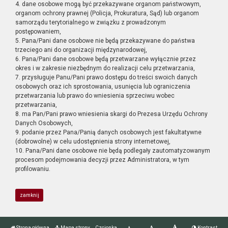
4. dane osobowe mogą być przekazywane organom państwowym,
organom ochrony prawnej (Policja, Prokuratura, Sąd) lub organom
samorządu terytorialnego w związku z prowadzonym
postępowaniem,
5. Pana/Pani dane osobowe nie będą przekazywane do państwa
trzeciego ani do organizacji międzynarodowej,
6. Pana/Pani dane osobowe będą przetwarzane wyłącznie przez
okres i w zakresie niezbędnym do realizacji celu przetwarzania,
7. przysługuje Panu/Pani prawo dostępu do treści swoich danych
osobowych oraz ich sprostowania, usunięcia lub ograniczenia
przetwarzania lub prawo do wniesienia sprzeciwu wobec
przetwarzania,
8. ma Pan/Pani prawo wniesienia skargi do Prezesa Urzędu Ochrony
Danych Osobowych,
9. podanie przez Pana/Panią danych osobowych jest fakultatywne
(dobrowolne) w celu udostępnienia strony internetowej,
10. Pana/Pani dane osobowe nie będą podlegały zautomatyzowanym
procesom podejmowania decyzji przez Administratora, w tym
profilowaniu.
zamknij
Strona główna
Mapa strony
Czcionka
Kontrast