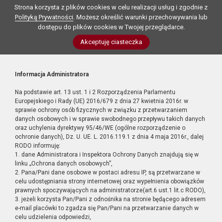
Strona korzysta z plików cookies w celu realizacji usług i zgodnie z
Polityką Prywatności
. Możesz określić warunki przechowywania lub
dostępu do plików cookies w Twojej przeglądarce.
Akceptuję ciasteczka
Informacja Administratora
Na podstawie art. 13 ust. 1 i 2 Rozporządzenia Parlamentu
Europejskiego i Rady (UE) 2016/679 z dnia 27 kwietnia 2016r. w
sprawie ochrony osób fizycznych w związku z przetwarzaniem
danych osobowych i w sprawie swobodnego przepływu takich danych
oraz uchylenia dyrektywy 95/46/WE (ogólne rozporządzenie o
ochronie danych), Dz. U. UE. L. 2016.119.1 z dnia 4 maja 2016r., dalej
RODO informuję:
1. dane Administratora i Inspektora Ochrony Danych znajdują się w
linku „Ochrona danych osobowych”,
2. Pana/Pani dane osobowe w postaci adresu IP, są przetwarzane w
celu udostępniania strony internetowej oraz wypełnienia obowiązków
prawnych spoczywających na administratorze(art.6 ust.1 lit.c RODO),
3. jeżeli korzysta Pan/Pani z odnośnika na stronie będącego adresem
e-mail placówki to zgadza się Pan/Pani na przetwarzanie danych w
celu udzielenia odpowiedzi,