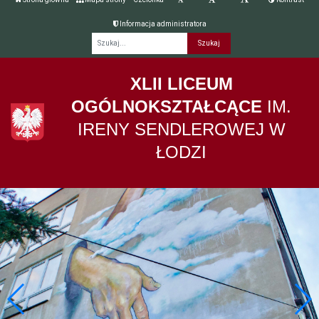
Informacja administratora
Fraza
XLII LICEUM
OGÓLNOKSZTAŁCĄCE
IM.
IRENY SENDLEROWEJ W
ŁODZI