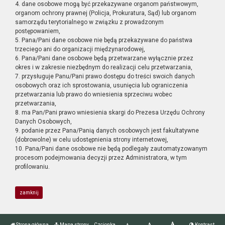
4. dane osobowe mogą być przekazywane organom państwowym,
organom ochrony prawnej (Policja, Prokuratura, Sąd) lub organom
samorządu terytorialnego w związku z prowadzonym
postępowaniem,
5. Pana/Pani dane osobowe nie będą przekazywane do państwa
trzeciego ani do organizacji międzynarodowej,
6. Pana/Pani dane osobowe będą przetwarzane wyłącznie przez
okres i w zakresie niezbędnym do realizacji celu przetwarzania,
7. przysługuje Panu/Pani prawo dostępu do treści swoich danych
osobowych oraz ich sprostowania, usunięcia lub ograniczenia
przetwarzania lub prawo do wniesienia sprzeciwu wobec
przetwarzania,
8. ma Pan/Pani prawo wniesienia skargi do Prezesa Urzędu Ochrony
Danych Osobowych,
9. podanie przez Pana/Panią danych osobowych jest fakultatywne
(dobrowolne) w celu udostępnienia strony internetowej,
10. Pana/Pani dane osobowe nie będą podlegały zautomatyzowanym
procesom podejmowania decyzji przez Administratora, w tym
profilowaniu.
zamknij
Strona główna
Mapa strony
Czcionka
Kontrast