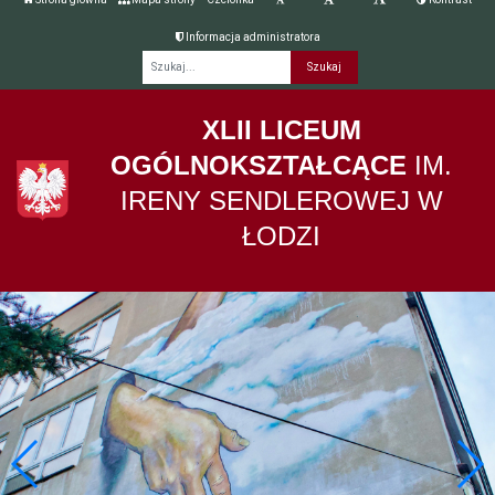
Informacja administratora
Fraza
XLII LICEUM
OGÓLNOKSZTAŁCĄCE
IM.
IRENY SENDLEROWEJ W
ŁODZI