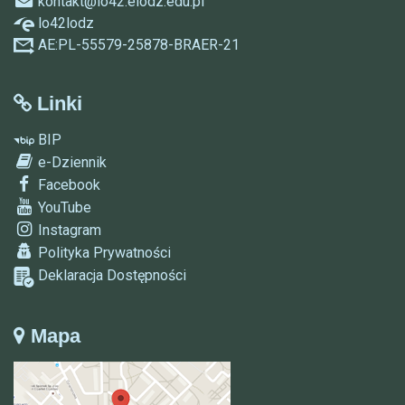
kontakt@lo42.elodz.edu.pl
lo42lodz
AE:PL-55579-25878-BRAER-21
Linki
BIP
e-Dziennik
Facebook
YouTube
Instagram
Polityka Prywatności
Deklaracja Dostępności
Mapa