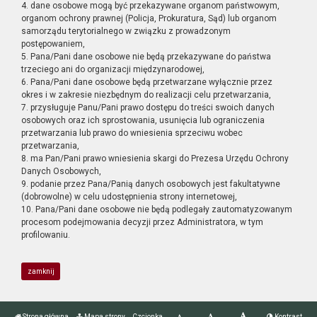
4. dane osobowe mogą być przekazywane organom państwowym,
organom ochrony prawnej (Policja, Prokuratura, Sąd) lub organom
samorządu terytorialnego w związku z prowadzonym
postępowaniem,
5. Pana/Pani dane osobowe nie będą przekazywane do państwa
trzeciego ani do organizacji międzynarodowej,
6. Pana/Pani dane osobowe będą przetwarzane wyłącznie przez
okres i w zakresie niezbędnym do realizacji celu przetwarzania,
7. przysługuje Panu/Pani prawo dostępu do treści swoich danych
osobowych oraz ich sprostowania, usunięcia lub ograniczenia
przetwarzania lub prawo do wniesienia sprzeciwu wobec
przetwarzania,
8. ma Pan/Pani prawo wniesienia skargi do Prezesa Urzędu Ochrony
Danych Osobowych,
9. podanie przez Pana/Panią danych osobowych jest fakultatywne
(dobrowolne) w celu udostępnienia strony internetowej,
10. Pana/Pani dane osobowe nie będą podlegały zautomatyzowanym
procesom podejmowania decyzji przez Administratora, w tym
profilowaniu.
zamknij
Strona główna
Mapa strony
Czcionka
Kontrast