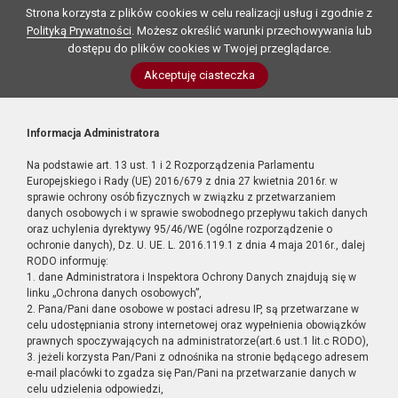
Strona korzysta z plików cookies w celu realizacji usług i zgodnie z
Polityką Prywatności
. Możesz określić warunki przechowywania lub
dostępu do plików cookies w Twojej przeglądarce.
Akceptuję ciasteczka
Informacja Administratora
Na podstawie art. 13 ust. 1 i 2 Rozporządzenia Parlamentu
Europejskiego i Rady (UE) 2016/679 z dnia 27 kwietnia 2016r. w
sprawie ochrony osób fizycznych w związku z przetwarzaniem
danych osobowych i w sprawie swobodnego przepływu takich danych
oraz uchylenia dyrektywy 95/46/WE (ogólne rozporządzenie o
ochronie danych), Dz. U. UE. L. 2016.119.1 z dnia 4 maja 2016r., dalej
RODO informuję:
1. dane Administratora i Inspektora Ochrony Danych znajdują się w
linku „Ochrona danych osobowych”,
2. Pana/Pani dane osobowe w postaci adresu IP, są przetwarzane w
celu udostępniania strony internetowej oraz wypełnienia obowiązków
prawnych spoczywających na administratorze(art.6 ust.1 lit.c RODO),
3. jeżeli korzysta Pan/Pani z odnośnika na stronie będącego adresem
e-mail placówki to zgadza się Pan/Pani na przetwarzanie danych w
celu udzielenia odpowiedzi,