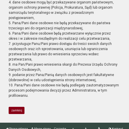
4. dane osobowe mogą być przekazywane organom państwowym,
organom ochrony prawnej (Policja, Prokuratura, Sąd) lub organom
samorządu terytorialnego w związku z prowadzonym
postępowaniem,
5. Pana/Pani dane osobowe nie będą przekazywane do państwa
trzeciego ani do organizacji międzynarodowej,
6. Pana/Pani dane osobowe będą przetwarzane wyłącznie przez
okres i w zakresie niezbędnym do realizacji celu przetwarzania,
7. przysługuje Panu/Pani prawo dostępu do treści swoich danych
osobowych oraz ich sprostowania, usunięcia lub ograniczenia
przetwarzania lub prawo do wniesienia sprzeciwu wobec
przetwarzania,
8. ma Pan/Pani prawo wniesienia skargi do Prezesa Urzędu Ochrony
Danych Osobowych,
9. podanie przez Pana/Panią danych osobowych jest fakultatywne
(dobrowolne) w celu udostępnienia strony internetowej,
10. Pana/Pani dane osobowe nie będą podlegały zautomatyzowanym
procesom podejmowania decyzji przez Administratora, w tym
profilowaniu.
zamknij
Strona główna
Mapa strony
Czcionka
Kontrast