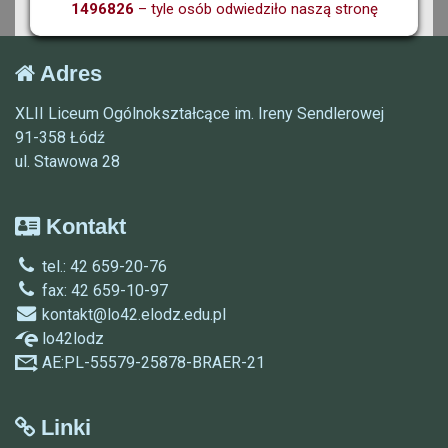
1496826
– tyle osób odwiedziło naszą stronę
Adres
XLII Liceum Ogólnokształcące im. Ireny Sendlerowej
91-358 Łódź
ul. Stawowa 28
Kontakt
tel.: 42 659-20-76
fax: 42 659-10-97
kontakt@lo42.elodz.edu.pl
lo42lodz
AE:PL-55579-25878-BRAER-21
Linki