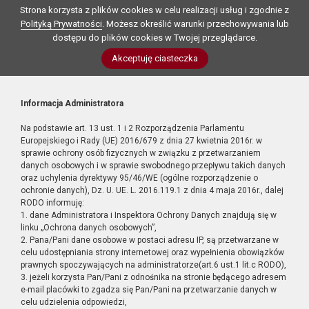
Strona korzysta z plików cookies w celu realizacji usług i zgodnie z
Polityką Prywatności
. Możesz określić warunki przechowywania lub
dostępu do plików cookies w Twojej przeglądarce.
Akceptuję ciasteczka
Informacja Administratora
Na podstawie art. 13 ust. 1 i 2 Rozporządzenia Parlamentu
Europejskiego i Rady (UE) 2016/679 z dnia 27 kwietnia 2016r. w
sprawie ochrony osób fizycznych w związku z przetwarzaniem
danych osobowych i w sprawie swobodnego przepływu takich danych
oraz uchylenia dyrektywy 95/46/WE (ogólne rozporządzenie o
ochronie danych), Dz. U. UE. L. 2016.119.1 z dnia 4 maja 2016r., dalej
RODO informuję:
1. dane Administratora i Inspektora Ochrony Danych znajdują się w
linku „Ochrona danych osobowych”,
2. Pana/Pani dane osobowe w postaci adresu IP, są przetwarzane w
celu udostępniania strony internetowej oraz wypełnienia obowiązków
prawnych spoczywających na administratorze(art.6 ust.1 lit.c RODO),
3. jeżeli korzysta Pan/Pani z odnośnika na stronie będącego adresem
e-mail placówki to zgadza się Pan/Pani na przetwarzanie danych w
celu udzielenia odpowiedzi,