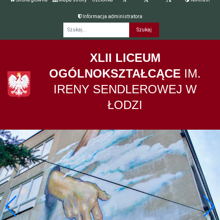
Informacja administratora
Fraza
XLII LICEUM
OGÓLNOKSZTAŁCĄCE
IM.
IRENY SENDLEROWEJ W
ŁODZI