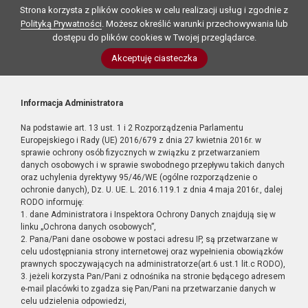
Strona korzysta z plików cookies w celu realizacji usług i zgodnie z
Polityką Prywatności
. Możesz określić warunki przechowywania lub
dostępu do plików cookies w Twojej przeglądarce.
Akceptuję ciasteczka
Informacja Administratora
Na podstawie art. 13 ust. 1 i 2 Rozporządzenia Parlamentu
Europejskiego i Rady (UE) 2016/679 z dnia 27 kwietnia 2016r. w
sprawie ochrony osób fizycznych w związku z przetwarzaniem
danych osobowych i w sprawie swobodnego przepływu takich danych
oraz uchylenia dyrektywy 95/46/WE (ogólne rozporządzenie o
ochronie danych), Dz. U. UE. L. 2016.119.1 z dnia 4 maja 2016r., dalej
RODO informuję:
1. dane Administratora i Inspektora Ochrony Danych znajdują się w
linku „Ochrona danych osobowych”,
2. Pana/Pani dane osobowe w postaci adresu IP, są przetwarzane w
celu udostępniania strony internetowej oraz wypełnienia obowiązków
prawnych spoczywających na administratorze(art.6 ust.1 lit.c RODO),
3. jeżeli korzysta Pan/Pani z odnośnika na stronie będącego adresem
e-mail placówki to zgadza się Pan/Pani na przetwarzanie danych w
celu udzielenia odpowiedzi,