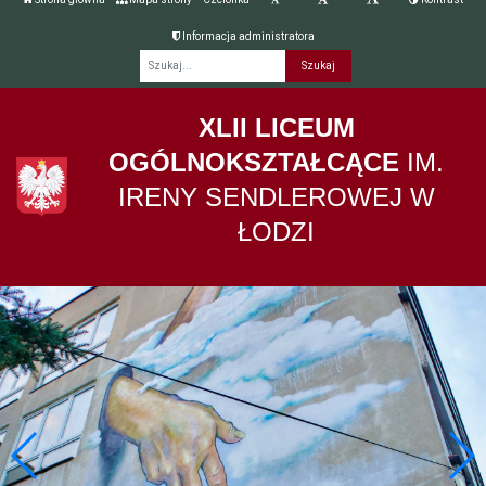
Informacja administratora
Fraza
XLII LICEUM
OGÓLNOKSZTAŁCĄCE
IM.
IRENY SENDLEROWEJ W
ŁODZI