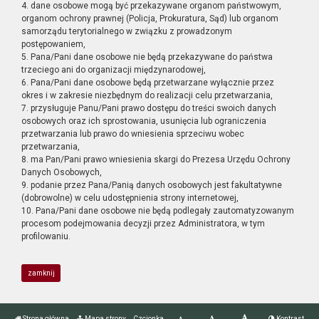
4. dane osobowe mogą być przekazywane organom państwowym,
organom ochrony prawnej (Policja, Prokuratura, Sąd) lub organom
samorządu terytorialnego w związku z prowadzonym
postępowaniem,
5. Pana/Pani dane osobowe nie będą przekazywane do państwa
trzeciego ani do organizacji międzynarodowej,
6. Pana/Pani dane osobowe będą przetwarzane wyłącznie przez
okres i w zakresie niezbędnym do realizacji celu przetwarzania,
7. przysługuje Panu/Pani prawo dostępu do treści swoich danych
osobowych oraz ich sprostowania, usunięcia lub ograniczenia
przetwarzania lub prawo do wniesienia sprzeciwu wobec
przetwarzania,
8. ma Pan/Pani prawo wniesienia skargi do Prezesa Urzędu Ochrony
Danych Osobowych,
9. podanie przez Pana/Panią danych osobowych jest fakultatywne
(dobrowolne) w celu udostępnienia strony internetowej,
10. Pana/Pani dane osobowe nie będą podlegały zautomatyzowanym
procesom podejmowania decyzji przez Administratora, w tym
profilowaniu.
zamknij
Strona główna
Mapa strony
Czcionka
Kontrast