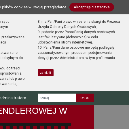
o plików cookies w Twojej przeglądarce.
Akceptuję ciasteczka
orządu
8. ma Pan/Pani prawo wniesienia skargi do Prezesa
zonym
Urzędu Ochrony Danych Osobowych,
9. podanie przez Pana/Panią danych osobowych
ą przekazywane
jest fakultatywne (dobrowolne) w celu
acji
udostępnienia strony internetowej,
10. Pana/Pani dane osobowe nie będą podlegały
zetwarzane
zautomatyzowanym procesom podejmowania
 niezbędnym do
decyzji przez Administratora, w tym profilowaniu.
ępu do treści
zamknij
sprostowania,
zania lub prawo
etwarzania,
administratora
Fraza
SENDLEROWEJ W