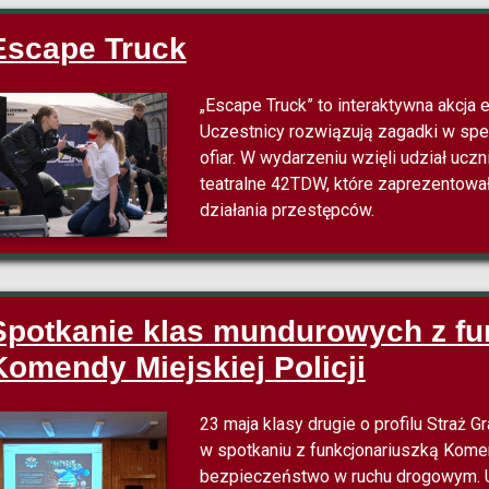
Escape Truck
„Escape Truck” to interaktywna akcja 
Uczestnicy rozwiązują zagadki w spec
ofiar. W wydarzeniu wzięli udział uc
teatralne 42TDW, które zaprezentował
działania przestępców.
Spotkanie klas mundurowych z fu
Komendy Miejskiej Policji
23 maja klasy drugie o profilu Straż G
w spotkaniu z funkcjonariuszką Komen
bezpieczeństwo w ruchu drogowym. U