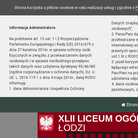
Strona korzysta z plików cookies w celu realizacji usług i zgodnie z
P
Danych znajduj
Informacja Administratora
osobowych”,
2. Pana/Pani d
Na podstawie art. 13 ust. 1 i 2 Rozporządzenia
przetwarzane w
Parlamentu Europejskiego i Rady (UE) 2016/679 z
internetowej o
dnia 27 kwietnia 2016r. w sprawie ochrony osób
prawnych spocz
fizycznych w związku z przetwarzaniem danych
ust.1 lit.c RODO
osobowych i w sprawie swobodnego przepływu
3. jeżeli korzy
takich danych oraz uchylenia dyrektywy 95/46/WE
będącego adres
(ogólne rozporządzenie o ochronie danych), Dz. U.
Pan/Pani na pr
UE. L. 2016.119.1 z dnia 4 maja 2016r., dalej RODO
udzielenia odp
informuję:
4. dane osobo
1. dane Administratora i Inspektora Ochrony
państwowym, or
Stron
XLII LICEUM O
ŁODZI