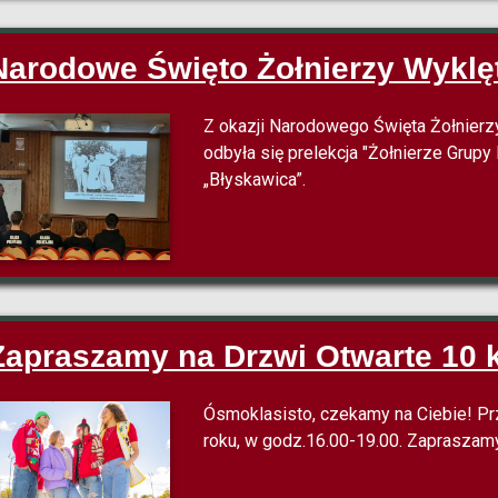
Narodowe Święto Żołnierzy Wyklę
Z okazji Narodowego Święta Żołnierz
odbyła się prelekcja "Żołnierze Grup
„Błyskawica”.
Zapraszamy na Drzwi Otwarte 10 
Ósmoklasisto, czekamy na Ciebie! Pr
roku, w godz.16.00-19.00. Zapraszam