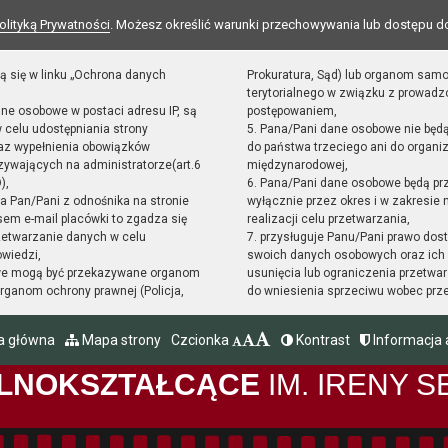
olityką Prywatności
. Możesz określić warunki przechowywania lub dostępu d
ą się w linku „Ochrona danych
Prokuratura, Sąd) lub organom sam
terytorialnego w związku z prowad
ane osobowe w postaci adresu IP, są
postępowaniem,
 celu udostępniania strony
5. Pana/Pani dane osobowe nie będ
raz wypełnienia obowiązków
do państwa trzeciego ani do organiz
ywających na administratorze(art.6
międzynarodowej,
),
6. Pana/Pani dane osobowe będą pr
sta Pan/Pani z odnośnika na stronie
wyłącznie przez okres i w zakresie
em e-mail placówki to zgadza się
realizacji celu przetwarzania,
zetwarzanie danych w celu
7. przysługuje Panu/Pani prawo dost
owiedzi,
swoich danych osobowych oraz ich 
we mogą być przekazywane organom
usunięcia lub ograniczenia przetwar
ganom ochrony prawnej (Policja,
do wniesienia sprzeciwu wobec prz
a główna
Mapa strony
Czcionka
Kontrast
Informacja 
GÓLNOKSZTAŁCĄCE
IM. IRENY 