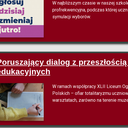
W najbliższym czasie w naszej szkol
profrekwencyjna, podczas której uczn
symulacji wyborów.
Poruszający dialog z przeszłością
edukacyjnych
W ramach współpracy XLII Liceum O
Polskich – ofiar totalitaryzmu ucznio
warsztatach, zarówno na terenie muzeu