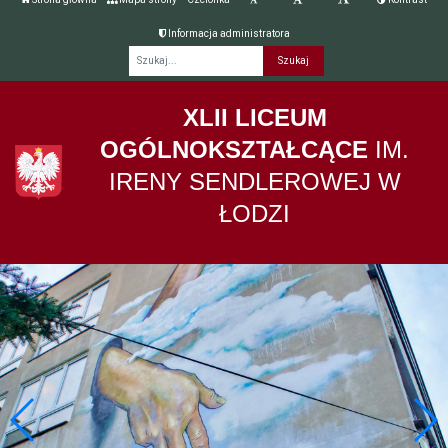
Informacja administratora
Fraza
XLII LICEUM
OGÓLNOKSZTAŁCĄCE
IM.
IRENY SENDLEROWEJ W
ŁODZI