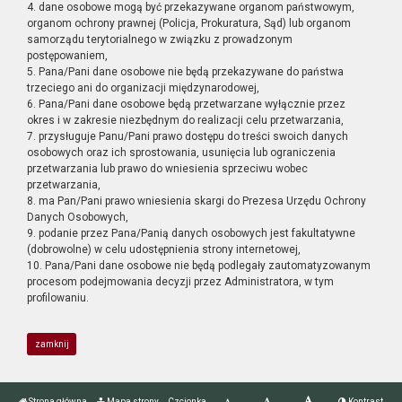
4. dane osobowe mogą być przekazywane organom państwowym,
organom ochrony prawnej (Policja, Prokuratura, Sąd) lub organom
samorządu terytorialnego w związku z prowadzonym
postępowaniem,
5. Pana/Pani dane osobowe nie będą przekazywane do państwa
trzeciego ani do organizacji międzynarodowej,
6. Pana/Pani dane osobowe będą przetwarzane wyłącznie przez
okres i w zakresie niezbędnym do realizacji celu przetwarzania,
7. przysługuje Panu/Pani prawo dostępu do treści swoich danych
osobowych oraz ich sprostowania, usunięcia lub ograniczenia
przetwarzania lub prawo do wniesienia sprzeciwu wobec
przetwarzania,
8. ma Pan/Pani prawo wniesienia skargi do Prezesa Urzędu Ochrony
Danych Osobowych,
9. podanie przez Pana/Panią danych osobowych jest fakultatywne
(dobrowolne) w celu udostępnienia strony internetowej,
10. Pana/Pani dane osobowe nie będą podlegały zautomatyzowanym
procesom podejmowania decyzji przez Administratora, w tym
profilowaniu.
zamknij
Strona główna
Mapa strony
Czcionka
Kontrast