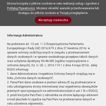
Strona korzysta z plików cookies w celu realizacji usług i zgodnie z
Polityką Prywatności
. Możesz określić warunki przechowywania lub
dostępu do plików cookies w Twojej przeglądarce.
Akceptuję ciasteczka
Informacja Administratora
Na podstawie art. 13 ust. 1 i 2 Rozporządzenia Parlamentu
Europejskiego i Rady (UE) 2016/679 z dnia 27 kwietnia 2016r. w
sprawie ochrony osób fizycznych w związku z przetwarzaniem
danych osobowych i w sprawie swobodnego przepływu takich danych
oraz uchylenia dyrektywy 95/46/WE (ogólne rozporządzenie o
ochronie danych), Dz. U. UE. L. 2016.119.1 z dnia 4 maja 2016r., dalej
RODO informuję:
1. dane Administratora i Inspektora Ochrony Danych znajdują się w
linku „Ochrona danych osobowych”,
2. Pana/Pani dane osobowe w postaci adresu IP, są przetwarzane w
celu udostępniania strony internetowej oraz wypełnienia obowiązków
prawnych spoczywających na administratorze(art.6 ust.1 lit.c RODO),
3. jeżeli korzysta Pan/Pani z odnośnika na stronie będącego adresem
e-mail placówki to zgadza się Pan/Pani na przetwarzanie danych w
celu udzielenia odpowiedzi,