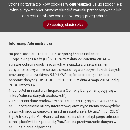
Strona korzysta z plików cookies w celu realizacji usług i zgodnie z
Polityką Prywatności
. Możesz określić warunki przechowywania lub
dostępu do plików cookies w Twojej przeglądarce.
Akceptuję ciasteczka
Informacja Administratora
Na podstawie art. 13 ust. 1 i 2 Rozporządzenia Parlamentu
Europejskiego i Rady (UE) 2016/679 z dnia 27 kwietnia 2016r. w
sprawie ochrony osób fizycznych w związku z przetwarzaniem
danych osobowych i w sprawie swobodnego przepływu takich danych
oraz uchylenia dyrektywy 95/46/WE (ogólne rozporządzenie o
ochronie danych), Dz. U. UE. L. 2016.119.1 z dnia 4 maja 2016r., dalej
RODO informuję:
1. dane Administratora i Inspektora Ochrony Danych znajdują się w
linku „Ochrona danych osobowych”,
2. Pana/Pani dane osobowe w postaci adresu IP, są przetwarzane w
celu udostępniania strony internetowej oraz wypełnienia obowiązków
prawnych spoczywających na administratorze(art.6 ust.1 lit.c RODO),
3. jeżeli korzysta Pan/Pani z odnośnika na stronie będącego adresem
e-mail placówki to zgadza się Pan/Pani na przetwarzanie danych w
celu udzielenia odpowiedzi,