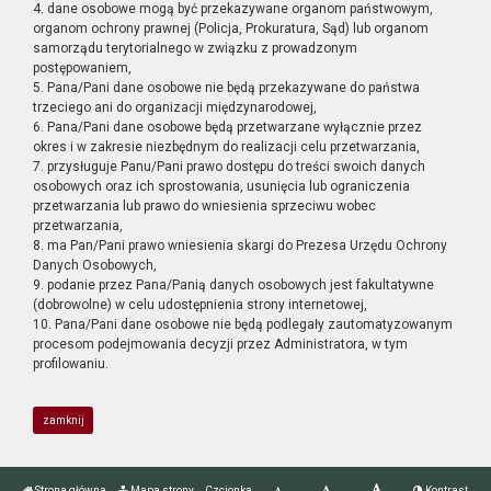
4. dane osobowe mogą być przekazywane organom państwowym,
organom ochrony prawnej (Policja, Prokuratura, Sąd) lub organom
samorządu terytorialnego w związku z prowadzonym
postępowaniem,
5. Pana/Pani dane osobowe nie będą przekazywane do państwa
trzeciego ani do organizacji międzynarodowej,
6. Pana/Pani dane osobowe będą przetwarzane wyłącznie przez
okres i w zakresie niezbędnym do realizacji celu przetwarzania,
7. przysługuje Panu/Pani prawo dostępu do treści swoich danych
osobowych oraz ich sprostowania, usunięcia lub ograniczenia
przetwarzania lub prawo do wniesienia sprzeciwu wobec
przetwarzania,
8. ma Pan/Pani prawo wniesienia skargi do Prezesa Urzędu Ochrony
Danych Osobowych,
9. podanie przez Pana/Panią danych osobowych jest fakultatywne
(dobrowolne) w celu udostępnienia strony internetowej,
10. Pana/Pani dane osobowe nie będą podlegały zautomatyzowanym
procesom podejmowania decyzji przez Administratora, w tym
profilowaniu.
zamknij
Strona główna
Mapa strony
Czcionka
Kontrast