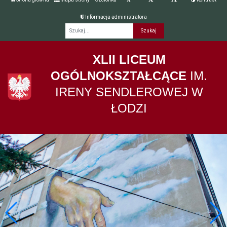
Informacja administratora
Fraza
XLII LICEUM
OGÓLNOKSZTAŁCĄCE
IM.
IRENY SENDLEROWEJ W
ŁODZI